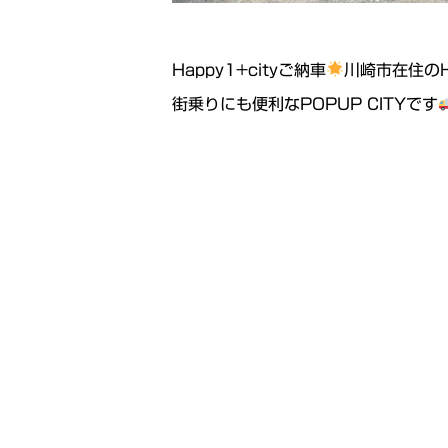
Happy1+cityご納車
川崎市在住の
街乗りにも便利なPOPUP CITYです
たくさんお出掛け楽しんでください☺
素敵なキャンピングカーライフをお過
ご納車おめでとうございます