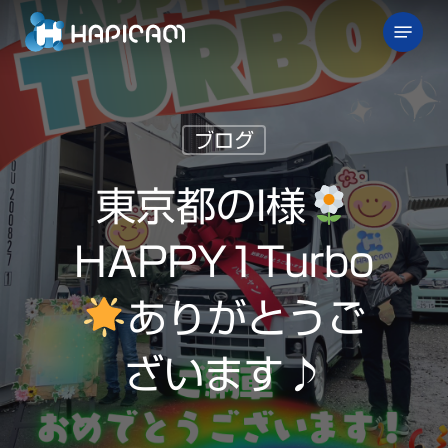
Skip
Menu
to
main
content
ブログ
東京都のI様
HAPPY1Turbo
ありがとうご
ざいます♪