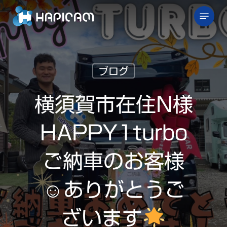
Skip
Menu
to
main
content
ブログ
横須賀市在住N様
HAPPY1turbo
ご納車のお客様
☺ありがとうご
ざいます